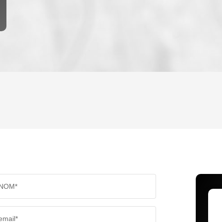
ENFANTS ET ADOLESCENTS
AGE M
TAUX DE PROPRIÉTAIRES
TAUX D
PART DES MÉNAGES SANS VOITURE
DISTAN
NOM*
RÉSULTATS DES LYCÉES
ECOLES
email*