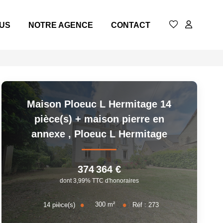
DUS
NOTRE AGENCE
CONTACT
Maison Ploeuc L Hermitage 14
pièce(s) + maison pierre en
annexe
,
Ploeuc L Hermitage
374 364 €
dont 3,99% TTC d'honoraires
300
m²
14
pièce(s)
Réf :
273