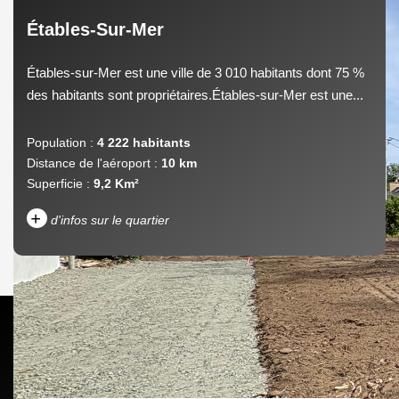
Étables-Sur-Mer
Étables-sur-Mer est une ville de 3 010 habitants dont 75 %
des habitants sont propriétaires.Étables-sur-Mer est une...
Population :
4 222 habitants
Distance de l'aéroport :
10 km
Superficie :
9,2 Km²
+
d'infos sur le quartier
DENSITÉ DE POPULATION
ENFANTS ET ADOLESCENTS
AGE MOYEN
REVENU MENSUEL PAR
MÉNAGE
TAUX DE PROPRIÉTAIRES
TAUX D'HABITATION