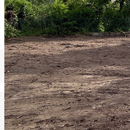
Bon emplacement
Proche centre d'Etables
** €125 000
honoraires inclus
|
|
€119 000
hors honoraires
Honoraires : 5.04%
TTC à la charge de l'acquéreur
Nos honoraires
Nous contacter
Imprimer
Partager
Calculer mon budget