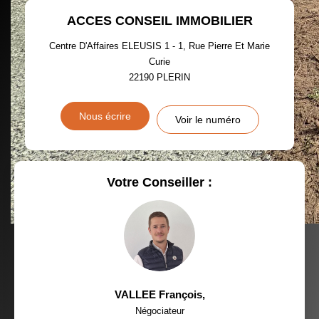
ACCES CONSEIL IMMOBILIER
TAXE FONCIÈRE
PART DES MÉNAGES SANS
VOITURE
Centre D'Affaires ELEUSIS 1 - 1, Rue Pierre Et Marie
Curie
DISTANCE DE L'AÉROPORT :
SUPERFICIE :
22190
PLERIN
RÉSULTATS DES LYCÉES
ECOLES ET CRÈCHES
Nous écrire
Voir le numéro
RESTAURANTS ET CAFÉS
COMMERCES
MÉDECINS
Votre Conseiller :
VALLEE François
,
Négociateur