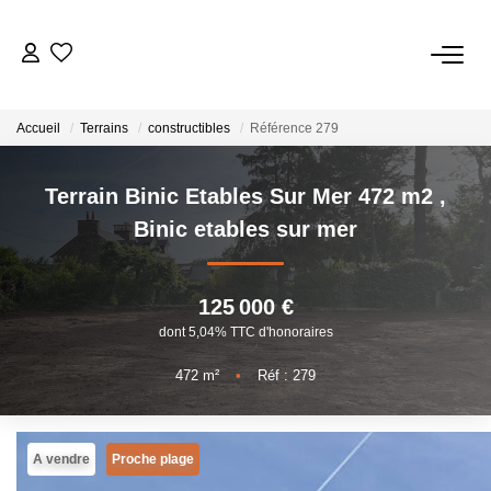
VENTES
Accueil
Terrains
constructibles
Référence 279
LOCATIONS
Terrain Binic Etables Sur Mer 472 m2
,
Binic etables sur mer
ESTIMATION
125 000 €
BIENS VENDUS
dont 5,04% TTC d'honoraires
NOTRE AGENCE
472
m²
•
Réf : 279
CONTACT
A vendre
Proche plage