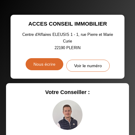
TAUX DE PROPRIÉTAIRES
TAUX D'HABITATION
ACCES CONSEIL IMMOBILIER
TAXE FONCIÈRE
PART DES MÉNAGES SANS
VOITURE
Centre d'Affaires ELEUSIS 1 - 1, rue Pierre et Marie
Curie
DISTANCE DE L'AÉROPORT :
SUPERFICIE :
22190
PLERIN
RÉSULTATS DES LYCÉES
ECOLES ET CRÈCHES
Nous écrire
Voir le numéro
RESTAURANTS ET CAFÉS
COMMERCES
MÉDECINS
Votre Conseiller :