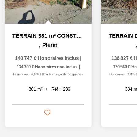
TERRAIN 381 m² CONSTRUCTIBLE VIABILISE
,
Plerin
140 747 €
Honoraires inclus
|
136 827 €
H
|
134 300 €
Honoraires non inclus
130 560 €
Ho
Honoraires : 4,8% TTC à la charge de l'acquéreur
Honoraires : 4,8% 
Réf :
236
381
m²
384
m