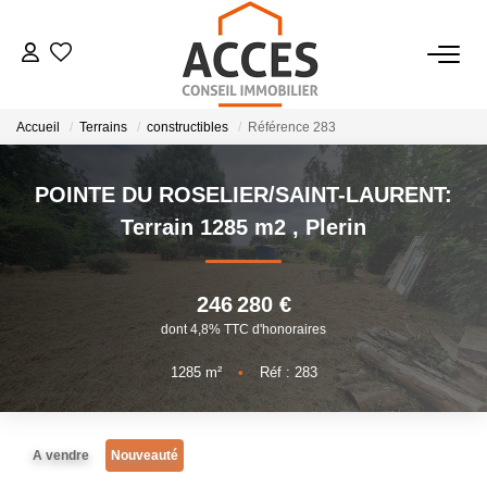
VENTES
Accueil
Terrains
constructibles
Référence 283
LOCATIONS
POINTE DU ROSELIER/SAINT-LAURENT:
Terrain 1285 m2
,
Plerin
ESTIMATION
246 280 €
BIENS VENDUS
dont 4,8% TTC d'honoraires
NOTRE AGENCE
1285
m²
•
Réf : 283
CONTACT
A vendre
Nouveauté