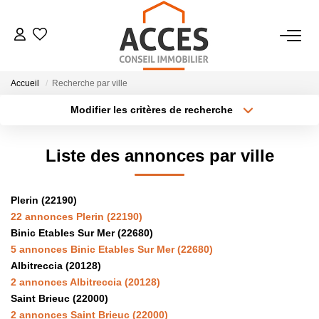
VENTES
Accueil
Recherche par ville
Modifier les critères de recherche
LOCATIONS
Type de transaction
Localisation
Acheter
Localisation
Liste des annonces par ville
Type de bien
ESTIMATION
Sélectionnez...
Surface min
BIENS VENDUS
Plerin (22190)
Plus de critères
Budget max
22 annonces Plerin (22190)
Binic Etables Sur Mer (22680)
Créer une alerte
NOTRE AGENCE
5 annonces Binic Etables Sur Mer (22680)
Albitreccia (20128)
2 annonces Albitreccia (20128)
CONTACT
Saint Brieuc (22000)
2 annonces Saint Brieuc (22000)