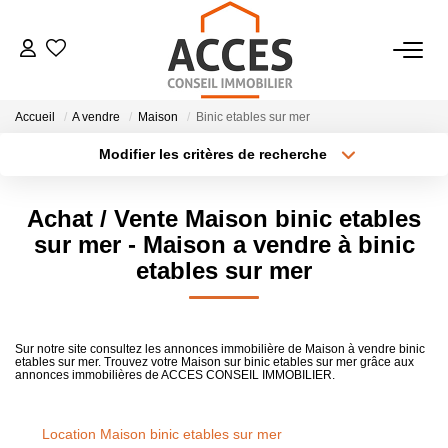
VENTES
Accueil
A vendre
Maison
Binic etables sur mer
Modifier les critères de recherche
LOCATIONS
Type de transaction
Localisation
Acheter
Localisation
Achat / Vente Maison binic etables
Type de bien
ESTIMATION
Sélectionnez...
Surface min
sur mer - Maison a vendre à binic
etables sur mer
BIENS VENDUS
Plus de critères
Budget max
Créer une alerte
NOTRE AGENCE
Sur notre site consultez les annonces immobilière de Maison à vendre binic
etables sur mer. Trouvez votre Maison sur binic etables sur mer grâce aux
annonces immobilières de ACCES CONSEIL IMMOBILIER.
CONTACT
Location Maison binic etables sur mer